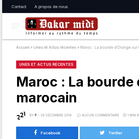
Contact
A propos de nous
Accueil
»
Unes et Actus récentes
»
Maroc : La bourde d’Orange sur 
UNES ET ACTUS RÉCENTES
Maroc : La bourde 
marocain
BY
P
26 DÉCEMBRE 2016
AUCUN COMMENTAIRE
1 MIN 
Facebook
Twitter