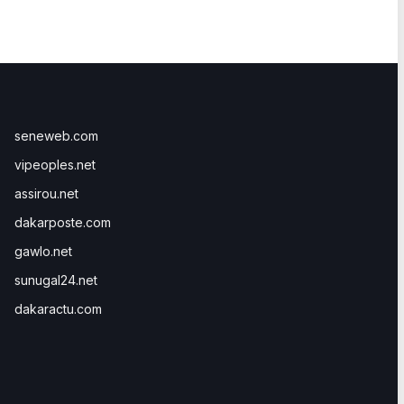
seneweb.com
vipeoples.net
assirou.net
dakarposte.com
gawlo.net
sunugal24.net
dakaractu.com