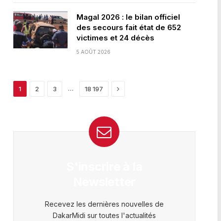
Magal 2026 : le bilan officiel
des secours fait état de 652
victimes et 24 décès
5 AOÛT 2026
Next
…
1
2
3
18 197
S'inscrire à la
Newsletter
Recevez les dernières nouvelles de
DakarMidi sur toutes l'actualités