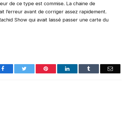
rreur de ce type est commise. La chaine de
it l’erreur avant de corriger assez rapidement.
Rachid Show qui avait laissé passer une carte du
Facebook
Twitter
Pinterest
LinkedIn
Tumblr
Email