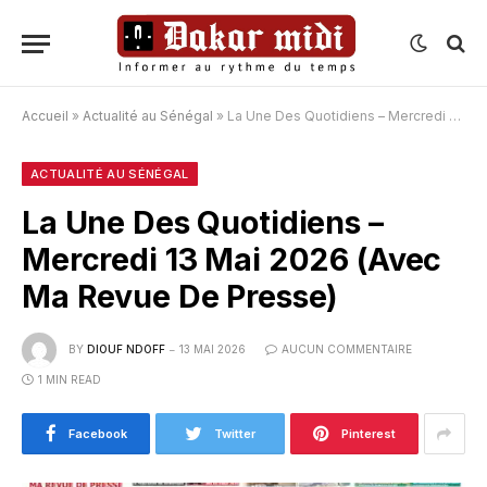
Accueil
»
Actualité au Sénégal
»
La Une Des Quotidiens – Mercredi 13 Mai 2026 (Avec Ma Revue De Presse)
ACTUALITÉ AU SÉNÉGAL
La Une Des Quotidiens –
Mercredi 13 Mai 2026 (Avec
Ma Revue De Presse)
BY
DIOUF NDOFF
13 MAI 2026
AUCUN COMMENTAIRE
1 MIN READ
Facebook
Twitter
Pinterest