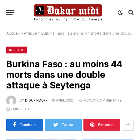
Accueil
»
Afrique
»
Burkina Faso : au moins 44 morts dans une double attaque à Seytenga
AFRIQUE
Burkina Faso : au moins 44
morts dans une double
attaque à Seytenga
BY
DIOUF NDOFF
10 AVRIL 2023
AUCUN COMMENTAIRE
1 MIN READ
Facebook
Twitter
Pinterest