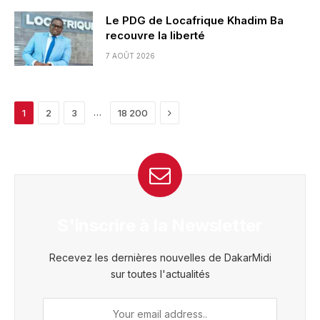
Le PDG de Locafrique Khadim Ba
recouvre la liberté
7 AOÛT 2026
Next
…
1
2
3
18 200
S'inscrire à la Newsletter
Recevez les dernières nouvelles de DakarMidi
sur toutes l'actualités