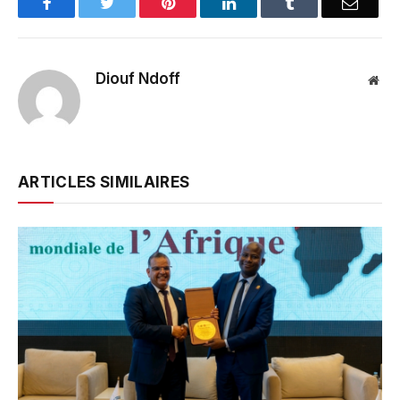
Facebook
Twitter
Pinterest
LinkedIn
Tumblr
Email
Diouf Ndoff
Web
ARTICLES SIMILAIRES