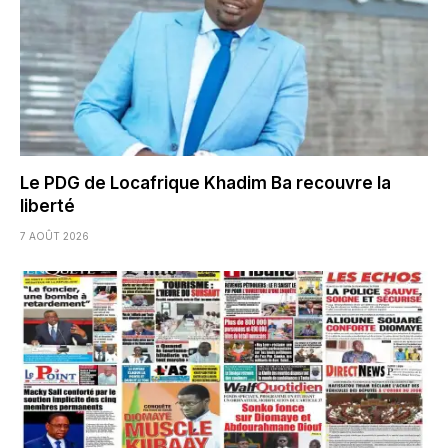
Le PDG de Locafrique Khadim Ba recouvre la
liberté
7 AOÛT 2026