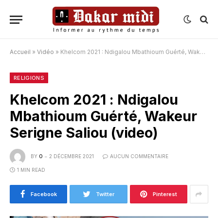
Accueil
»
Vidéo
»
Khelcom 2021 : Ndigalou Mbathioum Guérté, Wakeur Serigne Saliou (video)
RELIGIONS
Khelcom 2021 : Ndigalou
Mbathioum Guérté, Wakeur
Serigne Saliou (video)
BY
O
2 DÉCEMBRE 2021
AUCUN COMMENTAIRE
1 MIN READ
Facebook
Twitter
Pinterest