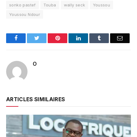
sonko pastef
Touba
wally seck
Youssou
Youssou Ndour
Facebook
Twitter
Pinterest
LinkedIn
Tumblr
Email
O
ARTICLES SIMILAIRES