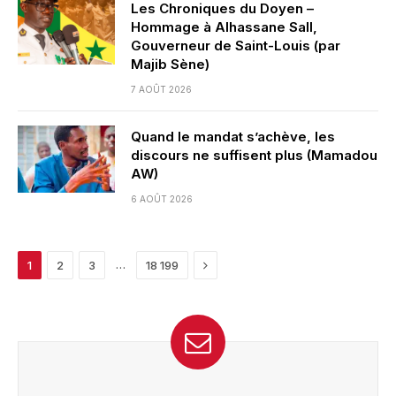
Les Chroniques du Doyen –
Hommage à Alhassane Sall,
Gouverneur de Saint-Louis (par
Majib Sène)
7 AOÛT 2026
Quand le mandat s’achève, les
discours ne suffisent plus (Mamadou
AW)
6 AOÛT 2026
Next
…
1
2
3
18 199