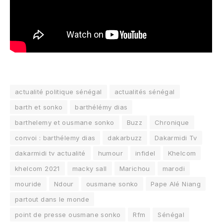
actualité politique sénégal
actualités sénégal
barth et sonko
barthélémy dias
barthelemy et ousmane sonko
Buzz
Chronique
convoi : barthélemy dias
dakarbuzz
Dakarmidi Tv
dakarmidi tv actualité
humour
infidel
Khelcom
khelcom 2021
macky sall
Marichou
marodi
mouride
Ndour
ousmane sonko
Pape Alé Niang
partout dans le monde
point de presse ousmane sonko
Rfm
Sénégal