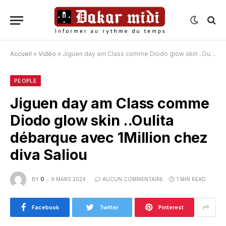
Accueil
»
Vidéo
»
Jiguen day am Class comme Diodo glow skin ..Oulita débarque avec 1Million chez diva Saliou
PEOPLE
Jiguen day am Class comme
Diodo glow skin ..Oulita
débarque avec 1Million chez
diva Saliou
BY
O
9 MARS 2024
AUCUN COMMENTAIRE
1 MIN READ
Facebook
Twitter
Pinterest