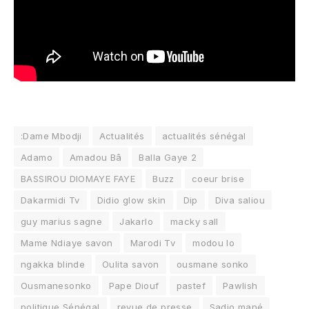
:Dame Mbodji
Actualités
actualités sénégal
Adamo
Amadou Bâ
Balla Gaye 2
BASSIROU DIOMAYE FAYE
Buzz
coeur brise
Dakarmidi Tv
Didio glow skin
Dip
Diva saliou
guy marius sagne
Jakarlo
macky sall
Mame Ndiaye savon
Marodi Tv
modou lo
ngakka blinde
Oulita savon
ousmane sonko
Ousmanesonko
Pape Diouf
pastef
Pawlish
politique Sénégal
revue de presse
Sadio mané