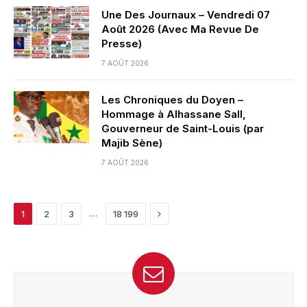
Une Des Journaux – Vendredi 07
Août 2026 (Avec Ma Revue De
Presse)
7 AOÛT 2026
Les Chroniques du Doyen –
Hommage à Alhassane Sall,
Gouverneur de Saint-Louis (par
Majib Sène)
7 AOÛT 2026
Next
…
1
2
3
18 199