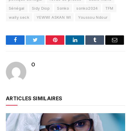
Sénégal
Sidy Diop
Sonko
sonko2024
TFM
wally seck
YEWWI ASKAN WI
Youssou Ndour
Facebook
Twitter
Pinterest
LinkedIn
Tumblr
Email
O
ARTICLES SIMILAIRES