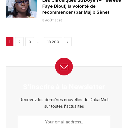
Les Chroniques du Doyen – Thérèse
Faye Diouf, la volonté de
recommencer (par Majib Sène)
8 AOÛT 2026
Next
…
1
2
3
18 200
S'inscrire à la Newsletter
Recevez les dernières nouvelles de DakarMidi
sur toutes l'actualités