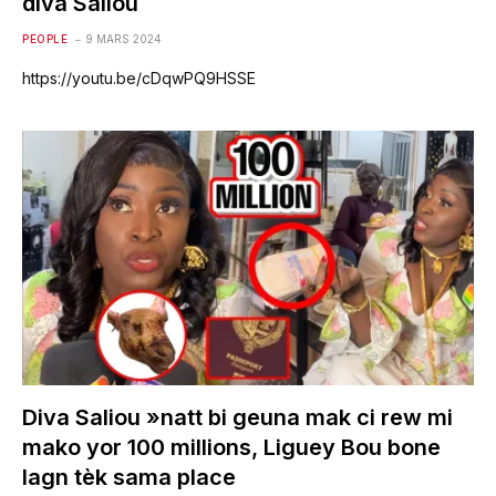
diva Saliou
PEOPLE
9 MARS 2024
https://youtu.be/cDqwPQ9HSSE
Diva Saliou »natt bi geuna mak ci rew mi
mako yor 100 millions, Liguey Bou bone
lagn tèk sama place