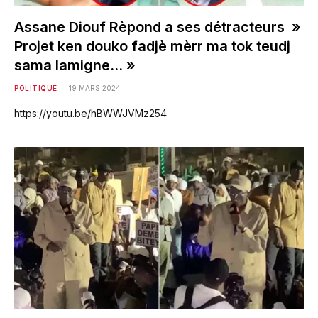
Assane Diouf Rèpond a ses détracteurs »
Projet ken douko fadjè mèrr ma tok teudj
sama lamigne… »
POLITIQUE
19 MARS 2024
https://youtu.be/hBWWJVMz254