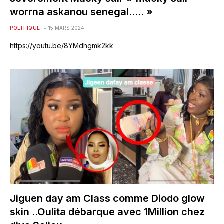
worrna askanou senegal….. »
POLITIQUE
15 MARS 2024
https://youtu.be/8YMdhgmk2kk
Jiguen day am Class comme Diodo glow
skin ..Oulita débarque avec 1Million chez