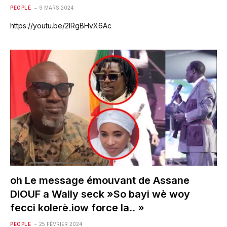
PEOPLE
9 MARS 2024
https://youtu.be/2IRgBHvX6Ac
oh Le message émouvant de Assane
DIOUF a Wally seck »So bayi wè woy
fecci kolerè.iow force la.. »
PEOPLE
25 FÉVRIER 2024