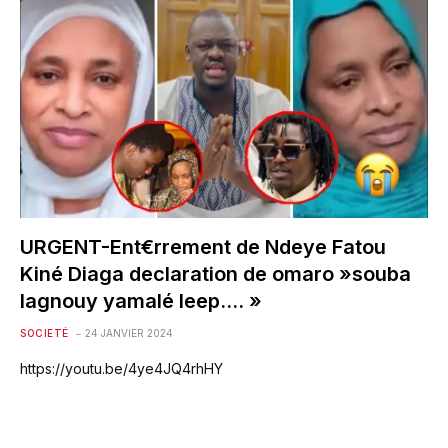
URGENT-Ent€rrement de Ndeye Fatou
Kiné Diaga declaration de omaro »souba
lagnouy yamalé leep…. »
SOCIETÉ
24 JANVIER 2024
https://youtu.be/4ye4JQ4rhHY