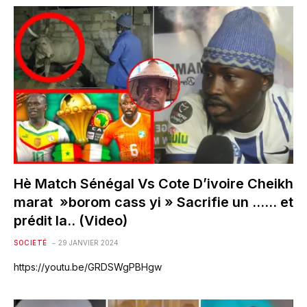
Hè Match Sénégal Vs Cote D’ivoire Cheikh
marat »borom cass yi » Sacrifie un …… et
prédit la.. (Video)
SOCIETÉ
29 JANVIER 2024
https://youtu.be/GRDSWgPBHgw