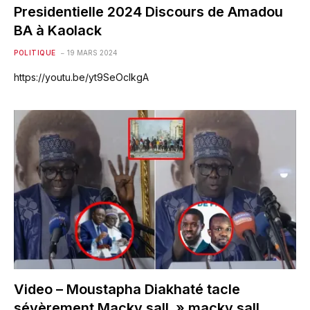
Presidentielle 2024 Discours de Amadou
BA à Kaolack
POLITIQUE
19 MARS 2024
https://youtu.be/yt9SeOcIkgA
Video – Moustapha Diakhaté tacle
sévèrement Macky sall » macky sall