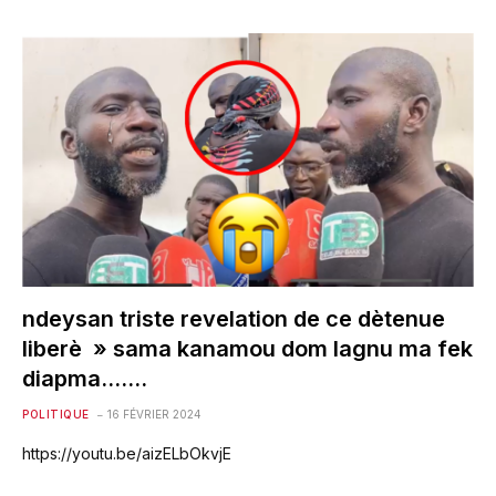
ndeysan triste revelation de ce dètenue
liberè » sama kanamou dom lagnu ma fek
diapma…….
POLITIQUE
16 FÉVRIER 2024
https://youtu.be/aizELbOkvjE