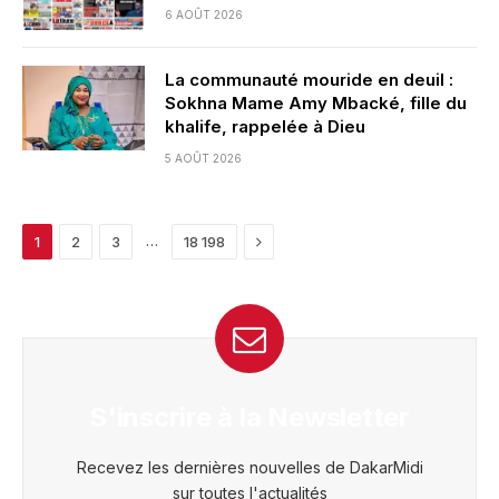
6 AOÛT 2026
La communauté mouride en deuil :
Sokhna Mame Amy Mbacké, fille du
khalife, rappelée à Dieu
5 AOÛT 2026
Next
…
1
2
3
18 198
S'inscrire à la Newsletter
Recevez les dernières nouvelles de DakarMidi
sur toutes l'actualités