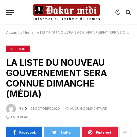
Accueil
»
Une
»
LA LISTE DU NOUVEAU GOUVERNEMENT SERA CONNUE DIMANCHE (MÉDIA)
POLITIQUE
LA LISTE DU NOUVEAU
GOUVERNEMENT SERA
CONNUE DIMANCHE
(MÉDIA)
BY
O
31 OCTOBRE 2020
AUCUN COMMENTAIRE
1 MIN READ
Facebook
Twitter
Pinterest