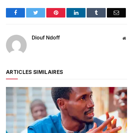
Facebook
Twitter
Pinterest
LinkedIn
Tumblr
Email
Diouf Ndoff
Web
ARTICLES SIMILAIRES