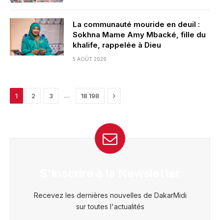
La communauté mouride en deuil :
Sokhna Mame Amy Mbacké, fille du
khalife, rappelée à Dieu
5 AOÛT 2026
Next
…
1
2
3
18 198
S'inscrire à la Newsletter
Recevez les dernières nouvelles de DakarMidi
sur toutes l'actualités