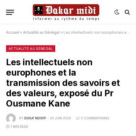
Accueil
»
Actualité au Sénégal
»
Les intellectuels non europhones et la transmission des savoirs et des valeurs, exposé du Pr Ousmane Kane
ACTUALITÉ AU SÉNÉGAL
Les intellectuels non
europhones et la
transmission des savoirs et
des valeurs, exposé du Pr
Ousmane Kane
BY
DIOUF NDOFF
20 JUIN 2026
3 COMMENTAIRES
1 MIN READ