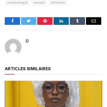
communiqué
conseil
ministres
Facebook
Twitter
Pinterest
LinkedIn
Tumblr
Email
O
ARTICLES SIMILAIRES