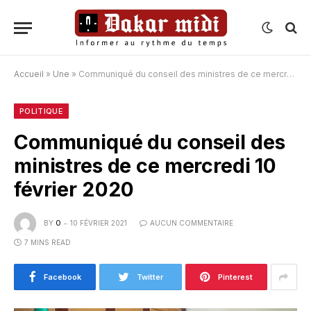
Accueil
»
Une
»
Communiqué du conseil des ministres de ce mercredi 10 février 2020
POLITIQUE
Communiqué du conseil des
ministres de ce mercredi 10
février 2020
BY
O
10 FÉVRIER 2021
AUCUN COMMENTAIRE
7 MINS READ
Facebook
Twitter
Pinterest