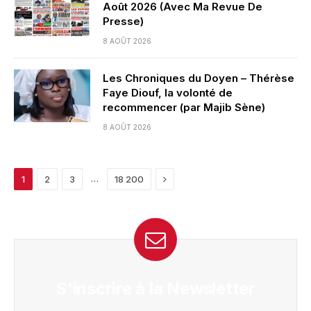
Août 2026 (Avec Ma Revue De
Presse)
8 AOÛT 2026
Les Chroniques du Doyen – Thérèse
Faye Diouf, la volonté de
recommencer (par Majib Sène)
8 AOÛT 2026
Next
…
1
2
3
18 200
S'inscrire à la Newsletter