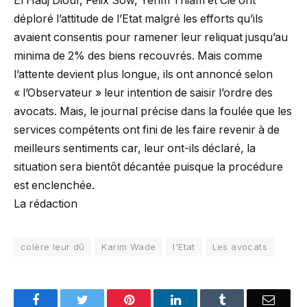
El Hadj Diouf, Felix Sow, Yérim Thiam et Cie ont
déploré l’attitude de l’Etat malgré les efforts qu’ils
avaient consentis pour ramener leur reliquat jusqu’au
minima de 2% des biens recouvrés. Mais comme
l’attente devient plus longue, ils ont annoncé selon
« l’Observateur » leur intention de saisir l’ordre des
avocats. Mais, le journal précise dans la foulée que les
services compétents ont fini de les faire revenir à de
meilleurs sentiments car, leur ont-ils déclaré, la
situation sera bientôt décantée puisque la procédure
est enclenchée.
La rédaction
colère leur dû
Karim Wade
l'Etat
Les avocats
Facebook
Twitter
Pinterest
LinkedIn
Tumblr
Email