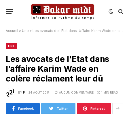
Accueil
»
Une
»
Les avocats de l’Etat dans l’affaire Karim Wade en colère réclament leur dû
UNE
Les avocats de l’Etat dans
l’affaire Karim Wade en
colère réclament leur dû
BY
P
24 AOÛT 2017
AUCUN COMMENTAIRE
1 MIN READ
Facebook
Twitter
Pinterest