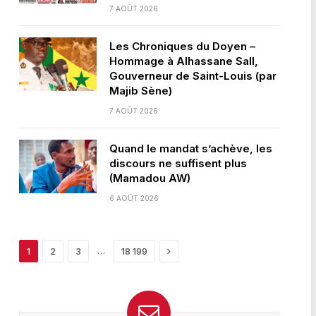
7 AOÛT 2026
Les Chroniques du Doyen –
Hommage à Alhassane Sall,
Gouverneur de Saint-Louis (par
Majib Sène)
7 AOÛT 2026
Quand le mandat s’achève, les
discours ne suffisent plus
(Mamadou AW)
6 AOÛT 2026
Next
…
1
2
3
18 199