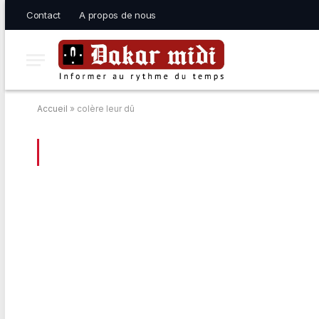
Contact
A propos de nous
Accueil
»
colère leur dû
BROWSING:
COLÈRE LEUR DÛ