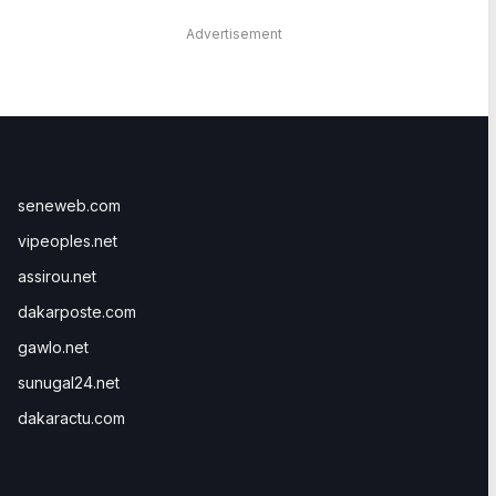
Advertisement
seneweb.com
vipeoples.net
assirou.net
dakarposte.com
gawlo.net
sunugal24.net
dakaractu.com