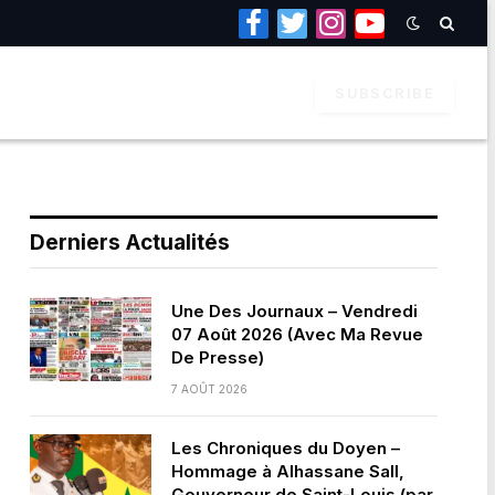
Facebook
Twitter
Instagram
YouTube
SUBSCRIBE
Derniers Actualités
Une Des Journaux – Vendredi
07 Août 2026 (Avec Ma Revue
De Presse)
7 AOÛT 2026
Les Chroniques du Doyen –
Hommage à Alhassane Sall,
Gouverneur de Saint-Louis (par