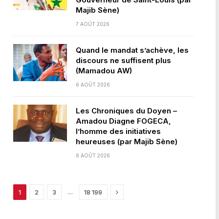
Majib Sène)
7 AOÛT 2026
Quand le mandat s’achève, les
discours ne suffisent plus
(Mamadou AW)
6 AOÛT 2026
Les Chroniques du Doyen –
Amadou Diagne FOGECA,
l’homme des initiatives
heureuses (par Majib Sène)
6 AOÛT 2026
Next
…
1
2
3
18 199