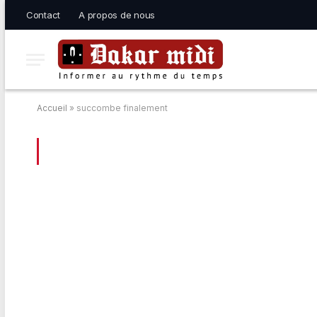
Contact
A propos de nous
Accueil
»
succombe finalement
BROWSING:
SUCCOMBE FINALEMENT