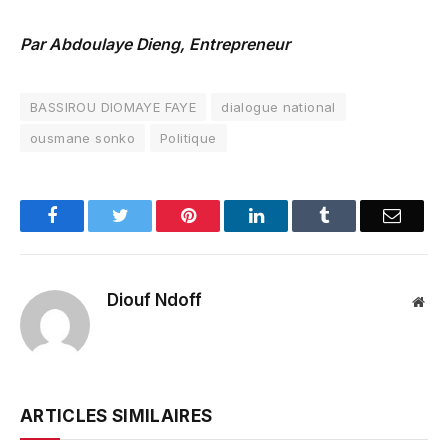
Par Abdoulaye Dieng, Entrepreneur
BASSIROU DIOMAYE FAYE
dialogue national
ousmane sonko
Politique
Facebook
Twitter
Pinterest
LinkedIn
Tumblr
Email
Diouf Ndoff
Web
ARTICLES SIMILAIRES