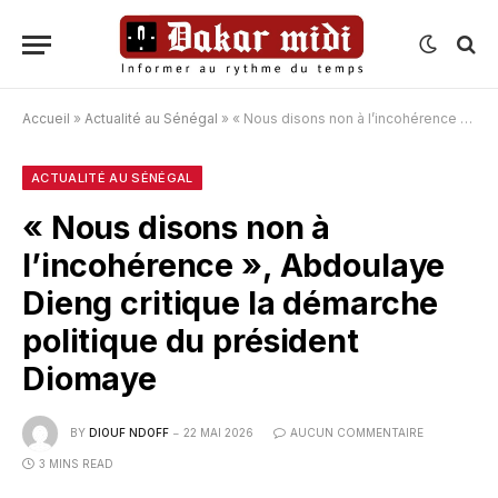
Accueil
»
Actualité au Sénégal
»
« Nous disons non à l’incohérence », Abdoulaye Dieng critique la démarche politique du président Diomaye
ACTUALITÉ AU SÉNÉGAL
« Nous disons non à
l’incohérence », Abdoulaye
Dieng critique la démarche
politique du président
Diomaye
BY
DIOUF NDOFF
22 MAI 2026
AUCUN COMMENTAIRE
3 MINS READ