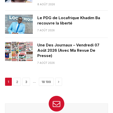
8 AOÛT 2026
Le PDG de Locafrique Khadim Ba
recouvre la liberté
7 AOÛT 2026
Une Des Journaux – Vendredi 07
Août 2026 (Avec Ma Revue De
Presse)
7 AOÛT 2026
Next
…
1
2
3
18 199