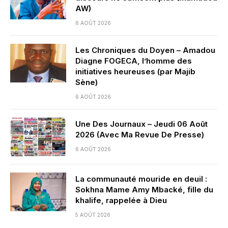
AW)
6 AOÛT 2026
Les Chroniques du Doyen – Amadou
Diagne FOGECA, l’homme des
initiatives heureuses (par Majib
Sène)
6 AOÛT 2026
Une Des Journaux – Jeudi 06 Août
2026 (Avec Ma Revue De Presse)
6 AOÛT 2026
La communauté mouride en deuil :
Sokhna Mame Amy Mbacké, fille du
khalife, rappelée à Dieu
5 AOÛT 2026