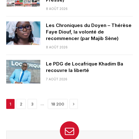
8 AOÛT 2026
Les Chroniques du Doyen – Thérèse
Faye Diouf, la volonté de
recommencer (par Majib Sène)
8 AOÛT 2026
Le PDG de Locafrique Khadim Ba
recouvre la liberté
7 AOÛT 2026
Next
…
1
2
3
18 200