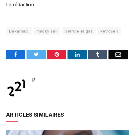
La rédaction
Dakarmidi
macky sall
pétrole et gaz
Petrosen
Facebook
Twitter
Pinterest
LinkedIn
Tumblr
Email
P
ARTICLES SIMILAIRES