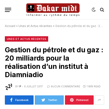
Accueil
»
Unes et Actus récentes
»
Gestion du pétrole et du gaz : 20 milliards pour la réalisation d’un institut à Diamniadio
UNES ET ACTUS RÉCENTES
Gestion du pétrole et du gaz :
20 milliards pour la
réalisation d’un institut à
Diamniadio
BY
P
6 JUILLET 2017
AUCUN COMMENTAIRE
1 MIN READ
Facebook
Twitter
Pinterest