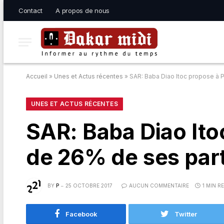
Contact
A propos de nous
Accueil
»
Unes et Actus récentes
»
SAR: Baba Diao Itoc propose à P
UNES ET ACTUS RÉCENTES
SAR: Baba Diao Ito
de 26% de ses par
BY
P
25 OCTOBRE 2017
AUCUN COMMENTAIRE
1 MIN R
Facebook
Twitter