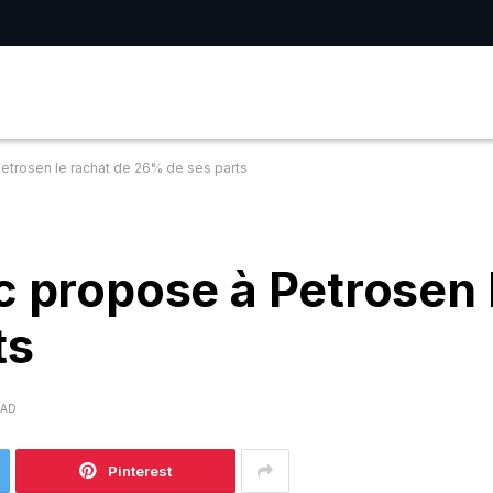
etrosen le rachat de 26% de ses parts
c propose à Petrosen 
ts
EAD
Pinterest