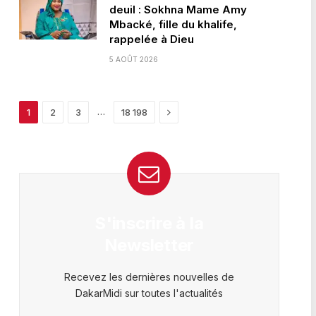
deuil : Sokhna Mame Amy
Mbacké, fille du khalife,
rappelée à Dieu
5 AOÛT 2026
Next
…
1
2
3
18 198
S'inscrire à la
Newsletter
Recevez les dernières nouvelles de
DakarMidi sur toutes l'actualités