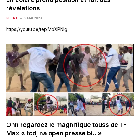
révélations
SPORT
12 MAI 2023
https://youtu.be/tepIMbXPNIg
Ohh regardez le magnifique touss de T-
Max « todj na open presse bi.. »