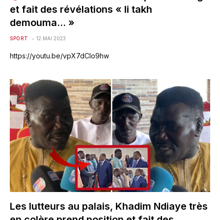
et fait des révélations « li takh
demouma… »
SPORT
12 MAI 2023
https://youtu.be/vpX7dCIo9hw
Les lutteurs au palais, Khadim Ndiaye très
en colère prend position et fait des