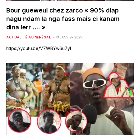
Bour gueweul chez zarco « 90% diap
nagu ndam la nga fass mais ci kanam
dina lerr …. »
ACTUALITÉ AU SÉNÉGAL
13 JANVIER 2025
https://youtu.be/V7WBYw6u7yI