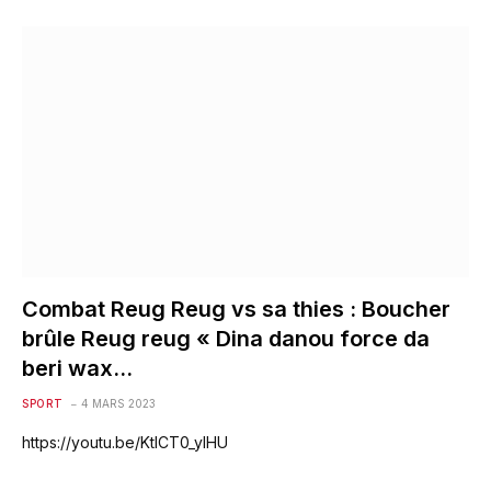
Combat Reug Reug vs sa thies : Boucher
brûle Reug reug « Dina danou force da
beri wax…
SPORT
4 MARS 2023
https://youtu.be/KtICT0_yIHU