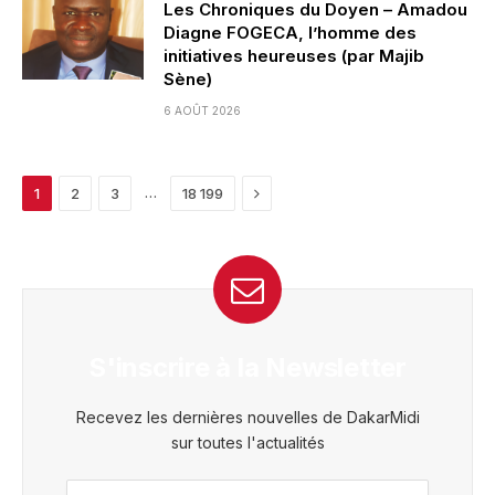
Les Chroniques du Doyen – Amadou
Diagne FOGECA, l’homme des
initiatives heureuses (par Majib
Sène)
6 AOÛT 2026
Next
…
1
2
3
18 199
S'inscrire à la Newsletter
Recevez les dernières nouvelles de DakarMidi
sur toutes l'actualités