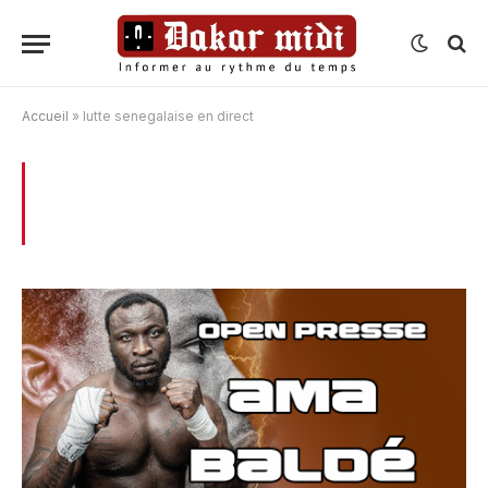
Accueil
»
lutte senegalaise en direct
BROWSING:
LUTTE SENEGALAISE EN
DIRECT