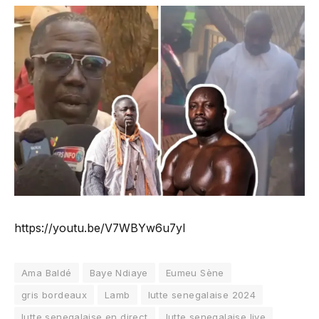
https://youtu.be/V7WBYw6u7yI
Ama Baldé
Baye Ndiaye
Eumeu Sène
gris bordeaux
Lamb
lutte senegalaise 2024
lutte senegalaise en direct
lutte senegalaise live