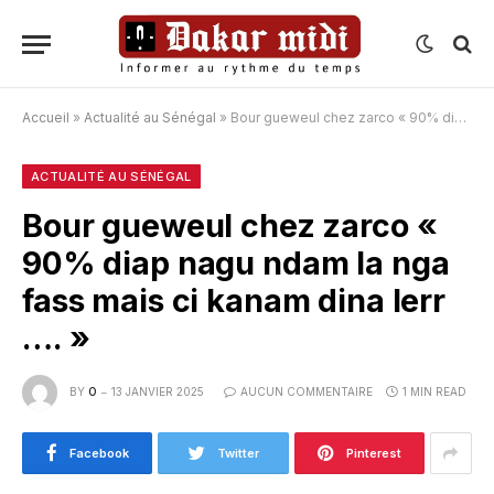
Accueil
»
Actualité au Sénégal
»
Bour gueweul chez zarco « 90% diap nagu ndam la nga fass mais ci kanam dina lerr …. »
ACTUALITÉ AU SÉNÉGAL
Bour gueweul chez zarco «
90% diap nagu ndam la nga
fass mais ci kanam dina lerr
…. »
BY
O
13 JANVIER 2025
AUCUN COMMENTAIRE
1 MIN READ
Facebook
Twitter
Pinterest