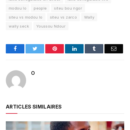
modou lo
people
siteu bou ngor
siteu vs modou lo
siteu vs zarco
Wally
wally seck
Youssou Ndour
Facebook
Twitter
Pinterest
LinkedIn
Tumblr
Email
O
ARTICLES SIMILAIRES