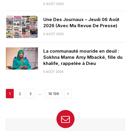
6 AOÛT 2026
Une Des Journaux – Jeudi 06 Août
2026 (Avec Ma Revue De Presse)
6 AOÛT 2026
La communauté mouride en deuil :
Sokhna Mame Amy Mbacké, fille du
khalife, rappelée à Dieu
5 AOÛT 2026
Next
…
1
2
3
18 198