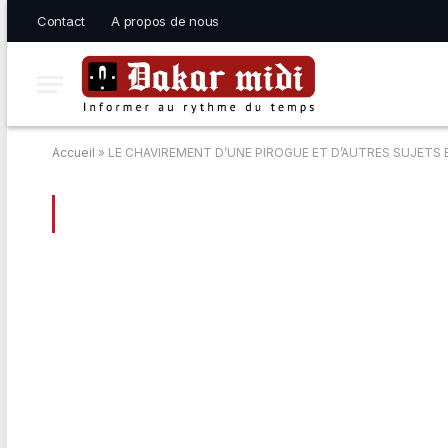
Contact
A propos de nous
Accueil
»
LE CHAVIREMENT D’UNE PIROGUE ET D’AUTRES SUJETS 
BROWSING:
LE CHAVIREMENT D’UNE P