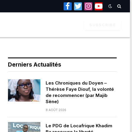
Facebook
Twitter
Instagram
YouTube
SUBSCRIBE
Derniers Actualités
Les Chroniques du Doyen –
Thérèse Faye Diouf, la volonté
de recommencer (par Majib
Sène)
8 AOÛT 2026
Le PDG de Locafrique Khadim
Ba recouvre la liberté