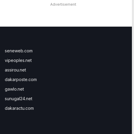
Advertisement
seneweb.com
vipeoples.net
assirou.net
dakarposte.com
gawlo.net
sunugal24.net
dakaractu.com