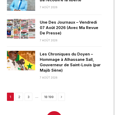
7 AOÛT 2026
Une Des Journaux – Vendredi
07 Août 2026 (Avec Ma Revue
De Presse)
7 AOÛT 2026
Les Chroniques du Doyen –
Hommage à Alhassane Sall,
Gouverneur de Saint-Louis (par
Majib Sène)
7 AOÛT 2026
Next
…
1
2
3
18 199