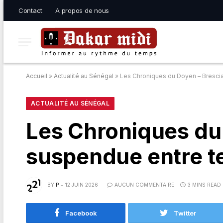
Contact
A propos de nous
Accueil
»
Actualité au Sénégal
»
Les Chroniques du Doyen – Brescia,
ACTUALITÉ AU SÉNÉGAL
Les Chroniques du 
suspendue entre te
BY
P
12 JUIN 2026
AUCUN COMMENTAIRE
3 MINS READ
Facebook
Twitter