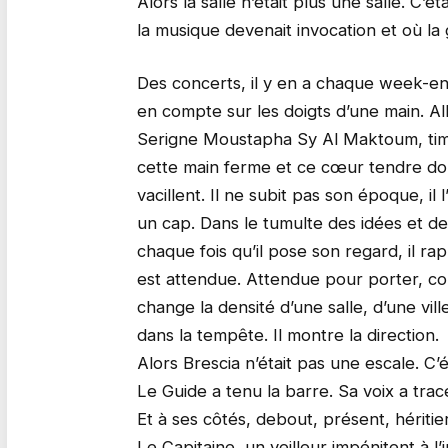
Alors la salle n’était plus une salle. C’
la musique devenait invocation et où la
Des concerts, il y en a chaque week-end
en compte sur les doigts d’une main. A
Serigne Moustapha Sy Al Maktoum, timo
cette main ferme et ce cœur tendre do
vacillent. Il ne subit pas son époque, il 
un cap. Dans le tumulte des idées et des i
chaque fois qu’il pose son regard, il rap
est attendue. Attendue pour porter, con
change la densité d’une salle, d’une vill
dans la tempête. Il montre la direction.
Alors Brescia n’était pas une escale. C’é
Le Guide a tenu la barre. Sa voix a trac
Et à ses côtés, debout, présent, héritier
Le Capitaine, un veilleur impénitent à l