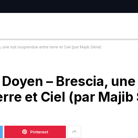
 une nuit suspendue entre terre et Ciel (par Majib Sène)
Doyen – Brescia, une 
rre et Ciel (par Majib
Pinterest