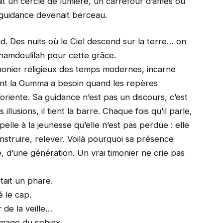
était un cercle de lumière, un carrefour d’âmes où
 guidance devenait berceau.
. Des nuits où le Ciel descend sur la terre… on
lhamdoulilah pour cette grâce.
nier religieux des temps modernes, incarne
nt la Oumma a besoin quand les repères
l’oriente. Sa guidance n’est pas un discours, c’est
llusions, il tient la barre. Chaque fois qu’il parle,
pelle à la jeunesse qu’elle n’est pas perdue : elle
struire, relever. Voilà pourquoi sa présence
e, d’une génération. Un vrai timonier ne crie pas
tait un phare.
é le cap.
 de la veille…
’image du sphinx.