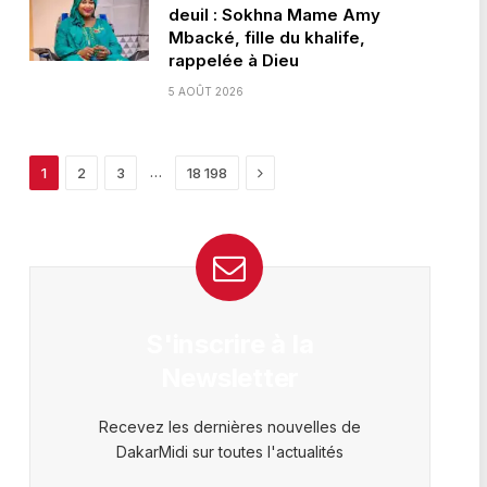
deuil : Sokhna Mame Amy
Mbacké, fille du khalife,
rappelée à Dieu
5 AOÛT 2026
Next
…
1
2
3
18 198
S'inscrire à la
Newsletter
Recevez les dernières nouvelles de
DakarMidi sur toutes l'actualités