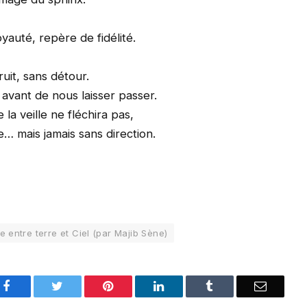
auté, repère de fidélité.
ruit, sans détour.
avant de nous laisser passer.
 la veille ne fléchira pas,
e… mais jamais sans direction.
 entre terre et Ciel (par Majib Sène)
Facebook
Twitter
Pinterest
LinkedIn
Tumblr
Email