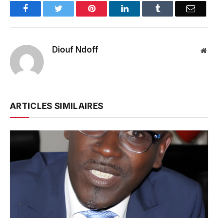
Facebook
Twitter
Pinterest
LinkedIn
Tumblr
Email
Diouf Ndoff
Web
ARTICLES SIMILAIRES