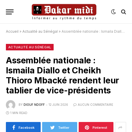
Accueil
»
Actualité au Sénégal
»
Assemblée nationale : Ismaila Diallo et Cheikh Thioro Mbacké rendent leur tablier de vice-présidents
ACTUALITÉ AU SÉNÉGAL
Assemblée nationale :
Ismaila Diallo et Cheikh
Thioro Mbacké rendent leur
tablier de vice-présidents
BY
DIOUF NDOFF
12 JUIN 2026
AUCUN COMMENTAIRE
1 MIN READ
Facebook
Twitter
Pinterest