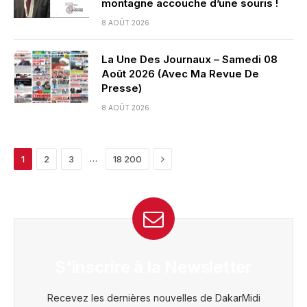
montagne accouche d’une souris !
8 AOÛT 2026
La Une Des Journaux – Samedi 08
Août 2026 (Avec Ma Revue De
Presse)
8 AOÛT 2026
Next
…
1
2
3
18 200
S'inscrire à la Newsletter
Recevez les dernières nouvelles de DakarMidi