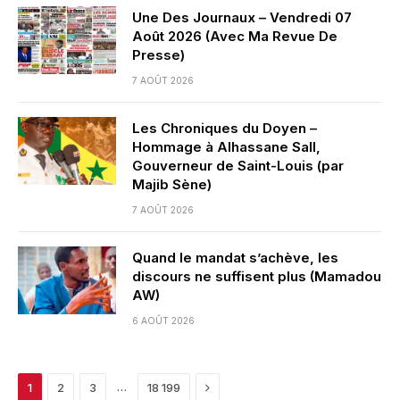
Une Des Journaux – Vendredi 07
Août 2026 (Avec Ma Revue De
Presse)
7 AOÛT 2026
Les Chroniques du Doyen –
Hommage à Alhassane Sall,
Gouverneur de Saint-Louis (par
Majib Sène)
7 AOÛT 2026
Quand le mandat s’achève, les
discours ne suffisent plus (Mamadou
AW)
6 AOÛT 2026
Next
…
1
2
3
18 199