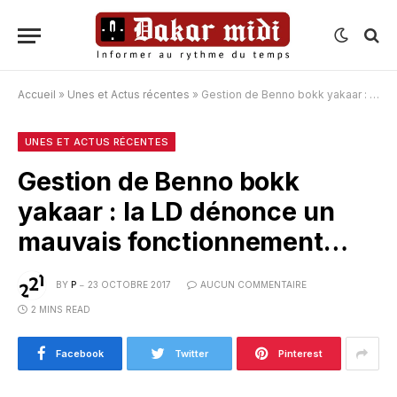
Accueil
»
Unes et Actus récentes
»
Gestion de Benno bokk yakaar : la LD dénonce un mauvais fonctionnement…
UNES ET ACTUS RÉCENTES
Gestion de Benno bokk
yakaar : la LD dénonce un
mauvais fonctionnement…
BY
P
23 OCTOBRE 2017
AUCUN COMMENTAIRE
2 MINS READ
Facebook
Twitter
Pinterest