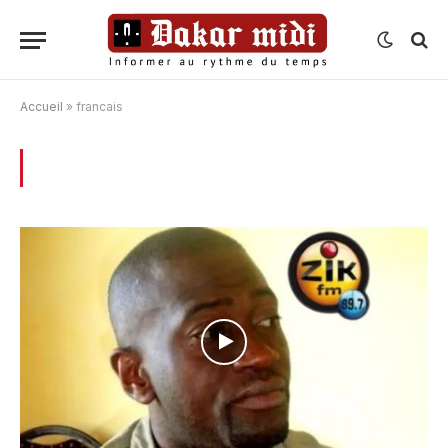
Accueil
»
francais
BROWSING:
FRANCAIS