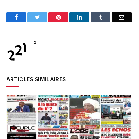
Facebook
Twitter
Pinterest
LinkedIn
Tumblr
Email
P
ARTICLES SIMILAIRES