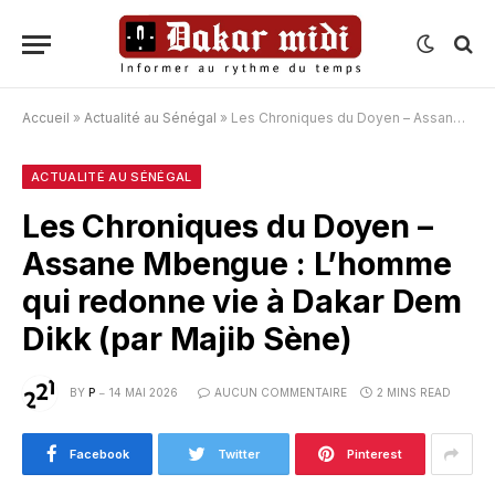
Accueil
»
Actualité au Sénégal
»
Les Chroniques du Doyen – Assane Mbengue : L’homme qui redonne vie à Dakar Dem Dikk (par Majib Sène)
ACTUALITÉ AU SÉNÉGAL
Les Chroniques du Doyen –
Assane Mbengue : L’homme
qui redonne vie à Dakar Dem
Dikk (par Majib Sène)
BY
P
14 MAI 2026
AUCUN COMMENTAIRE
2 MINS READ
Facebook
Twitter
Pinterest