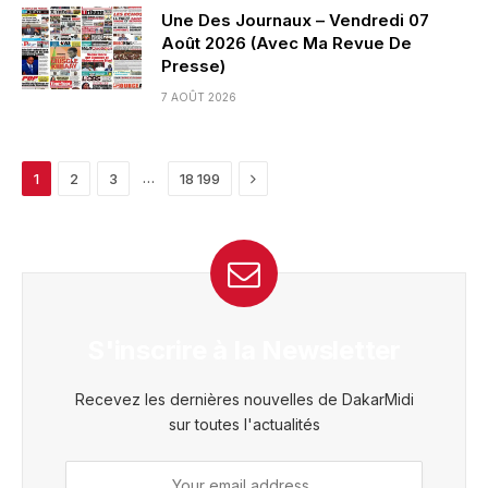
Une Des Journaux – Vendredi 07
Août 2026 (Avec Ma Revue De
Presse)
7 AOÛT 2026
Next
…
1
2
3
18 199
S'inscrire à la Newsletter
Recevez les dernières nouvelles de DakarMidi
sur toutes l'actualités