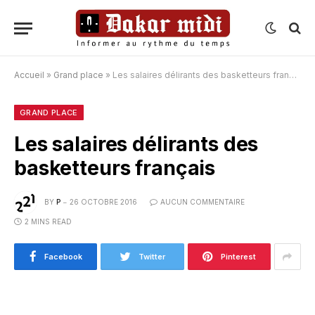
Accueil
»
Grand place
»
Les salaires délirants des basketteurs français
GRAND PLACE
Les salaires délirants des
basketteurs français
BY
P
26 OCTOBRE 2016
AUCUN COMMENTAIRE
2 MINS READ
Facebook
Twitter
Pinterest