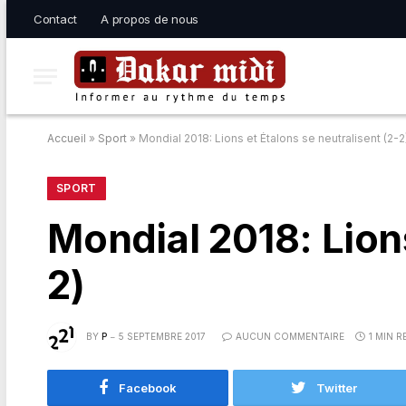
Contact
A propos de nous
Accueil
»
Sport
»
Mondial 2018: Lions et Étalons se neutralisent (2-2
SPORT
Mondial 2018: Lions
2)
BY
P
5 SEPTEMBRE 2017
AUCUN COMMENTAIRE
1 MIN R
Facebook
Twitter