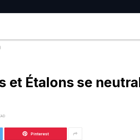
)
 et Étalons se neutral
EAD
Pinterest