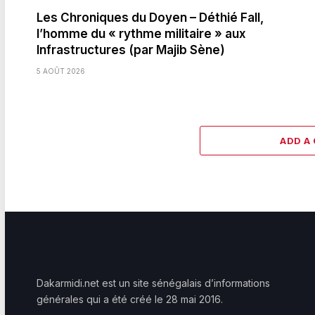
Les Chroniques du Doyen – Déthié Fall,
l’homme du « rythme militaire » aux
Infrastructures (par Majib Sène)
5 AOÛT 2026
ADD A
Dakarmidi.net est un site sénégalais d’informations
générales qui a été créé le 28 mai 2016.