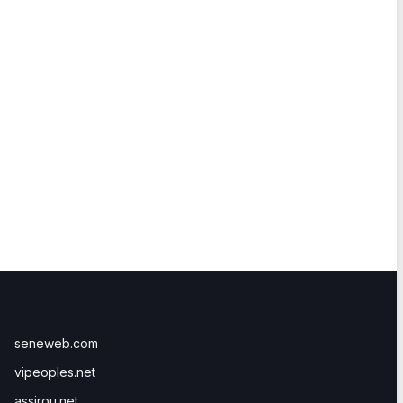
seneweb.com
vipeoples.net
assirou.net