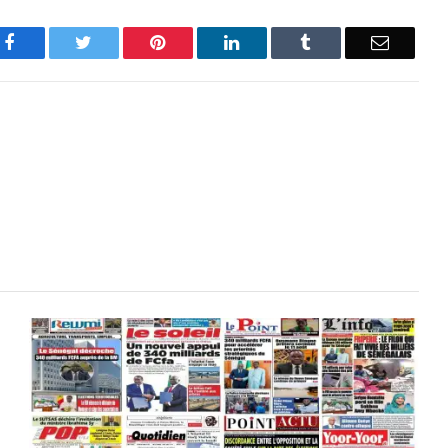
Facebook
Twitter
Pinterest
LinkedIn
Tumblr
Email