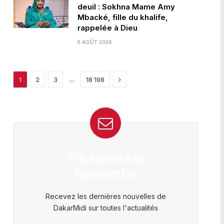
deuil : Sokhna Mame Amy
Mbacké, fille du khalife,
rappelée à Dieu
5 AOÛT 2026
Next
…
1
2
3
18 198
S'inscrire à la
Newsletter
Recevez les dernières nouvelles de
DakarMidi sur toutes l'actualités