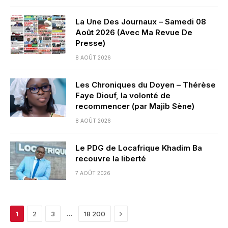
La Une Des Journaux – Samedi 08
Août 2026 (Avec Ma Revue De
Presse)
8 AOÛT 2026
Les Chroniques du Doyen – Thérèse
Faye Diouf, la volonté de
recommencer (par Majib Sène)
8 AOÛT 2026
Le PDG de Locafrique Khadim Ba
recouvre la liberté
7 AOÛT 2026
Next
…
1
2
3
18 200