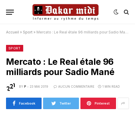
Accueil
»
Sport
»
Mercato : Le Real étale 96 milliards pour Sadio Mané
SPORT
Mercato : Le Real étale 96
milliards pour Sadio Mané
BY
P
23 MAI 2019
AUCUN COMMENTAIRE
1 MIN READ
Facebook
Twitter
Pinterest