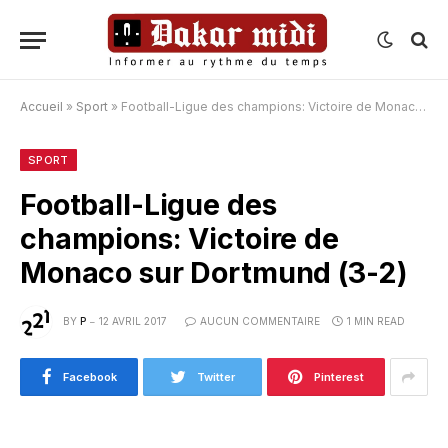
Accueil
»
Sport
»
Football-Ligue des champions: Victoire de Monaco sur Dortmund (3-2)
SPORT
Football-Ligue des
champions: Victoire de
Monaco sur Dortmund (3-2)
BY
P
12 AVRIL 2017
AUCUN COMMENTAIRE
1 MIN READ
Facebook
Twitter
Pinterest