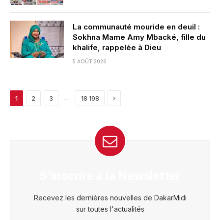
La communauté mouride en deuil :
Sokhna Mame Amy Mbacké, fille du
khalife, rappelée à Dieu
5 AOÛT 2026
Next
…
1
2
3
18 198
S'inscrire à la Newsletter
Recevez les dernières nouvelles de DakarMidi
sur toutes l'actualités