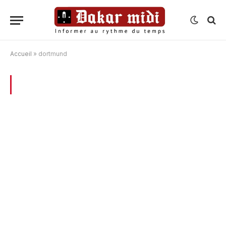
Accueil
»
dortmund
BROWSING:
DORTMUND