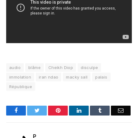
audio
blâme
Cheikh Diop
disculpe
immolation
iran ndao
macky sall
palais
République
Facebook
Twitter
Pinterest
LinkedIn
Tumblr
Email
P