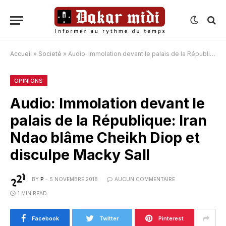
Accueil
»
Societé
»
Audio: Immolation devant le palais de la République: Iran Ndao blâme Cheikh Diop et disculpe Macky Sall
OPINIONS
Audio: Immolation devant le
palais de la République: Iran
Ndao blâme Cheikh Diop et
disculpe Macky Sall
BY
P
5 NOVEMBRE 2018
AUCUN COMMENTAIRE
1 MIN READ
Facebook
Twitter
Pinterest