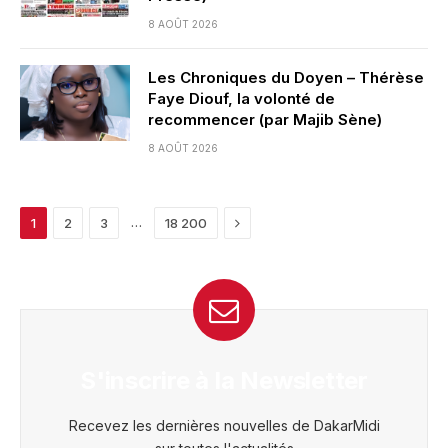
8 AOÛT 2026
Les Chroniques du Doyen – Thérèse
Faye Diouf, la volonté de
recommencer (par Majib Sène)
8 AOÛT 2026
Next
…
1
2
3
18 200
S'inscrire à la Newsletter
Recevez les dernières nouvelles de DakarMidi