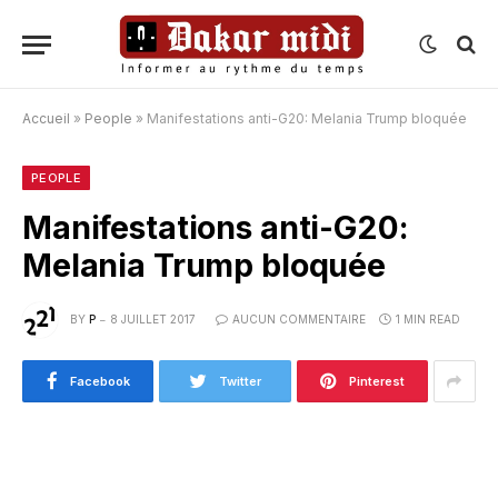
Accueil
»
People
»
Manifestations anti-G20: Melania Trump bloquée
PEOPLE
Manifestations anti-G20:
Melania Trump bloquée
BY
P
8 JUILLET 2017
AUCUN COMMENTAIRE
1 MIN READ
Facebook
Twitter
Pinterest