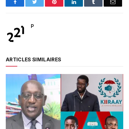
Facebook
Twitter
Pinterest
LinkedIn
Tumblr
Email
P
ARTICLES SIMILAIRES