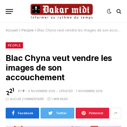
Accueil
»
People
»
Blac Chyna veut vendre les images de son accouchement
PEOPLE
Blac Chyna veut vendre les
images de son
accouchement
BY
P
6 NOVEMBRE 2016
UPDATED:
7 NOVEMBRE 2016
AUCUN COMMENTAIRE
1 MIN READ
Facebook
Twitter
Pinterest