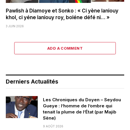
Pawlish à Diamoye et Sonko : « Ci yène laniouy
khol, ci yéne laniouy roy, boléne défé ni… »
3 JUIN 2026
ADD A COMMENT
Derniers Actualités
Les Chroniques du Doyen – Seydou
Gueye : l’homme de l’ombre qui
tenait la plume de l’État (par Majib
Sène)
9 AOÛT 2026