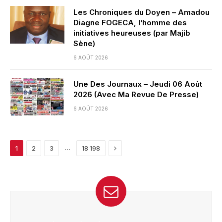
Les Chroniques du Doyen – Amadou
Diagne FOGECA, l’homme des
initiatives heureuses (par Majib
Sène)
6 AOÛT 2026
Une Des Journaux – Jeudi 06 Août
2026 (Avec Ma Revue De Presse)
6 AOÛT 2026
Next
…
1
2
3
18 198