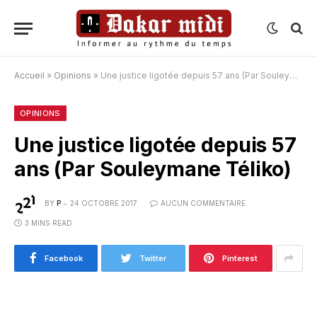
Accueil
»
Opinions
»
Une justice ligotée depuis 57 ans (Par Souleymane Téliko)
OPINIONS
Une justice ligotée depuis 57
ans (Par Souleymane Téliko)
BY
P
24 OCTOBRE 2017
AUCUN COMMENTAIRE
3 MINS READ
Facebook
Twitter
Pinterest