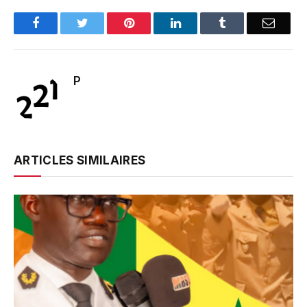
Facebook
Twitter
Pinterest
LinkedIn
Tumblr
Email
P
ARTICLES SIMILAIRES