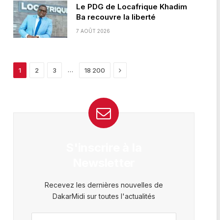
Le PDG de Locafrique Khadim
Ba recouvre la liberté
7 AOÛT 2026
Next
…
1
2
3
18 200
S'inscrire à la
Newsletter
Recevez les dernières nouvelles de
DakarMidi sur toutes l'actualités