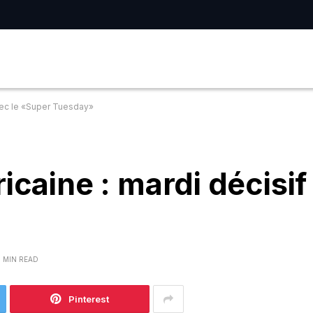
avec le «Super Tuesday»
icaine : mardi décisif
1 MIN READ
Pinterest