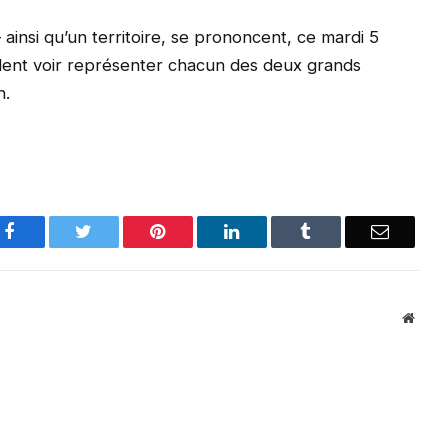
 ainsi qu’un territoire, se prononcent, ce mardi 5
eulent voir représenter chacun des deux grands
n.
Facebook
Twitter
Pinterest
LinkedIn
Tumblr
Email
Websi