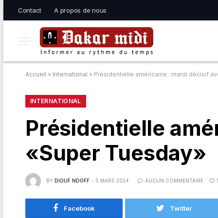
Contact
A propos de nous
Accueil
»
International
»
Présidentielle américaine : mardi décisif 
INTERNATIONAL
Présidentielle amér
«Super Tuesday»
BY
DIOUF NDOFF
5 MARS 2024
AUCUN COMMENTAIRE
Facebook
Twitter