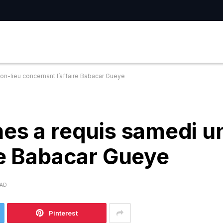
on-lieu concernant l’affaire Babacar Gueye
es a requis samedi u
re Babacar Gueye
EAD
Pinterest