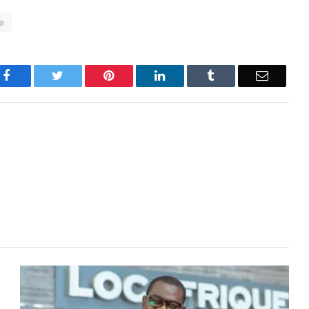
e
Facebook
Twitter
Pinterest
LinkedIn
Tumblr
Email