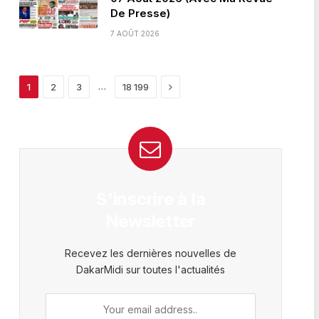
De Presse)
7 AOÛT 2026
Next
…
1
2
3
18 199
S'inscrire à la
Newsletter
Recevez les dernières nouvelles de
DakarMidi sur toutes l'actualités