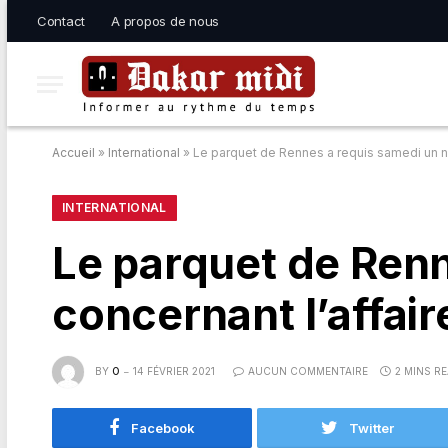
Contact
A propos de nous
Accueil
»
International
»
Le parquet de Rennes a requis samedi un n
INTERNATIONAL
Le parquet de Renn
concernant l’affai
BY
O
14 FÉVRIER 2021
AUCUN COMMENTAIRE
2 MINS R
Facebook
Twitter