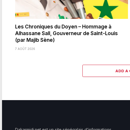
Les Chroniques du Doyen – Hommage à
Alhassane Sall, Gouverneur de Saint-Louis
(par Majib Sène)
7 AOÛT 2026
ADD A
Dakarmidi.net est un site sénégalais d’informations