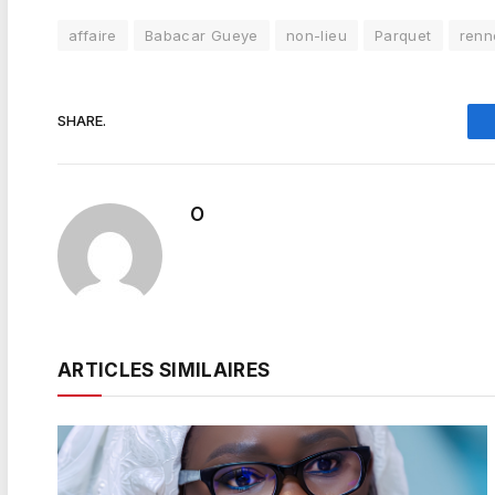
affaire
Babacar Gueye
non-lieu
Parquet
renn
SHARE.
O
ARTICLES SIMILAIRES