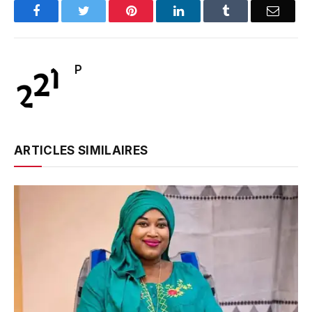
Facebook
Twitter
Pinterest
LinkedIn
Tumblr
Email
P
ARTICLES SIMILAIRES