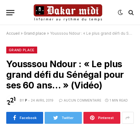
Accueil
»
Grand place
»
Yousssou Ndour : « Le plus grand défi du Sénégal pour ses 60 ans… » (Vidéo)
GRAND PLACE
Yousssou Ndour : « Le plus
grand défi du Sénégal pour
ses 60 ans… » (Vidéo)
BY
P
24 AVRIL 2019
AUCUN COMMENTAIRE
1 MIN READ
Facebook
Twitter
Pinterest