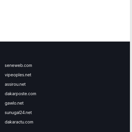
seneweb.com
vipeoples.net
assirou.net
dakarposte.com
gawlo.net
sunugal24.net
dakaractu.com