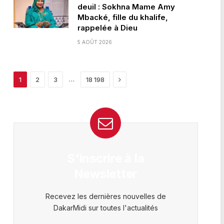
deuil : Sokhna Mame Amy
Mbacké, fille du khalife,
rappelée à Dieu
5 AOÛT 2026
Next
…
1
2
3
18 198
S'inscrire à la
Newsletter
Recevez les dernières nouvelles de
DakarMidi sur toutes l'actualités