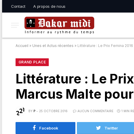
Contact
A propos de nous
Accueil
»
Unes et Actus récentes
»
Littérature : Le Prix Femina 201
GRAND PLACE
Littérature : Le Pr
Marcus Malte pour
BY
P
25 OCTOBRE 2016
AUCUN COMMENTAIRE
1 MIN R
Facebook
Twitter