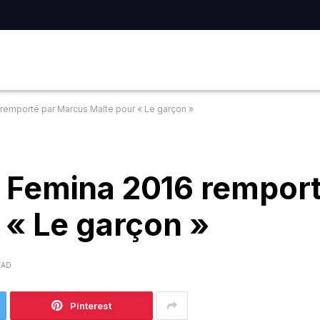
6 remporté par Marcus Malte pour « Le garçon »
ix Femina 2016 rempor
 « Le garçon »
EAD
Pinterest