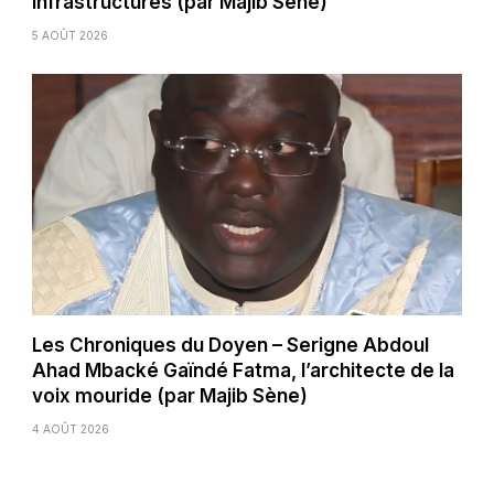
Infrastructures (par Majib Sène)
5 AOÛT 2026
Les Chroniques du Doyen – Serigne Abdoul
Ahad Mbacké Gaïndé Fatma, l’architecte de la
voix mouride (par Majib Sène)
4 AOÛT 2026