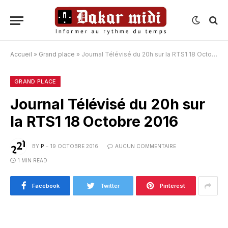
Accueil
»
Grand place
»
Journal Télévisé du 20h sur la RTS1 18 Octobre 2016
GRAND PLACE
Journal Télévisé du 20h sur
la RTS1 18 Octobre 2016
BY
P
19 OCTOBRE 2016
AUCUN COMMENTAIRE
1 MIN READ
Facebook
Twitter
Pinterest