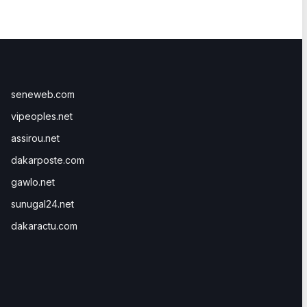
seneweb.com
vipeoples.net
assirou.net
dakarposte.com
gawlo.net
sunugal24.net
dakaractu.com