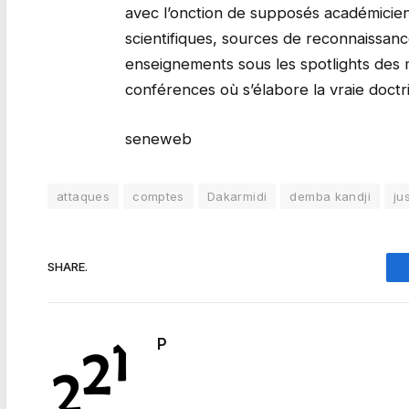
avec l’onction de supposés académicien
scientifiques, sources de reconnaissanc
enseignements sous les spotlights des m
conférences où s’élabore la vraie doctr
seneweb
attaques
comptes
Dakarmidi
demba kandji
ju
SHARE.
P