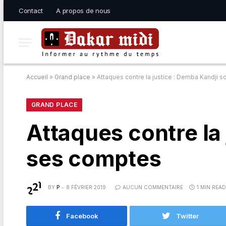
Contact
A propos de nous
Accueil
»
Grand place
»
Attaques contre la justice : Demba Kandji 
GRAND PLACE
Attaques contre la
ses comptes
BY
P
8 FÉVRIER 2019
AUCUN COMMENTAIRE
1 MIN READ
Facebook
Twitter