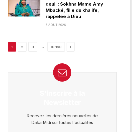
deuil : Sokhna Mame Amy
Mbacké, fille du khalife,
rappelée à Dieu
5 AOÛT 2026
Next
…
1
2
3
18 198
S'inscrire à la
Newsletter
Recevez les dernières nouvelles de
DakarMidi sur toutes l'actualités