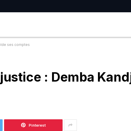
solde ses comptes
 justice : Demba Kandj
Pinterest