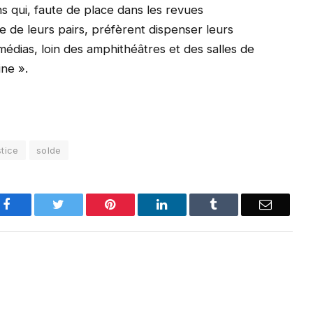
s qui, faute de place dans les revues
e de leurs pairs, préfèrent dispenser leurs
édias, loin des amphithéâtres et des salles de
ine ».
stice
solde
Facebook
Twitter
Pinterest
LinkedIn
Tumblr
Email