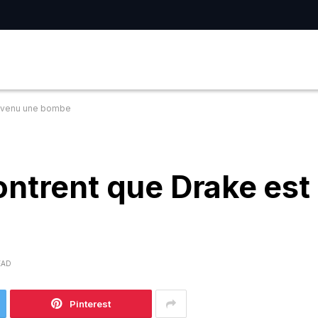
devenu une bombe
ontrent que Drake est
EAD
Pinterest