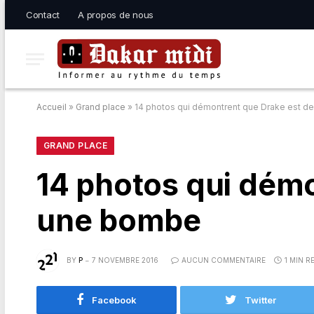
Contact
A propos de nous
Accueil
»
Grand place
»
14 photos qui démontrent que Drake est 
GRAND PLACE
14 photos qui dém
une bombe
BY
P
7 NOVEMBRE 2016
AUCUN COMMENTAIRE
1 MIN R
Facebook
Twitter