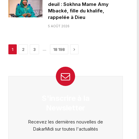
deuil : Sokhna Mame Amy
Mbacké, fille du khalife,
rappelée à Dieu
5 AOÛT 2026
Next
…
1
2
3
18 198
S'inscrire à la
Newsletter
Recevez les dernières nouvelles de
DakarMidi sur toutes l'actualités