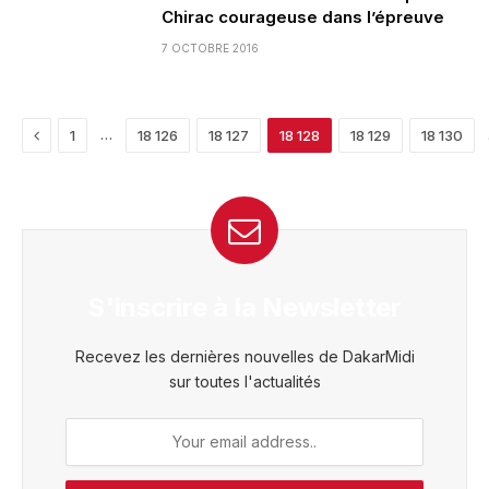
Chirac coura­geuse dans l’épreuve
7 OCTOBRE 2016
Previous
…
1
18 126
18 127
18 128
18 129
18 130
S'inscrire à la Newsletter
Recevez les dernières nouvelles de DakarMidi
sur toutes l'actualités