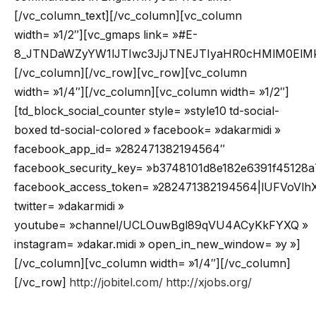
[/vc_column_text][/vc_column][vc_column
width= »1/2″][vc_gmaps link= »#E-
8_JTNDaWZyYW1lJTIwc3JjJTNEJTIyaHR0cHMlM0ElM
[/vc_column][/vc_row][vc_row][vc_column
width= »1/4″][/vc_column][vc_column width= »1/2″]
[td_block_social_counter style= »style10 td-social-
boxed td-social-colored » facebook= »dakarmidi »
facebook_app_id= »282471382194564″
facebook_security_key= »b3748101d8e182e6391f45128a
facebook_access_token= »282471382194564|lUFVoV
twitter= »dakarmidi »
youtube= »channel/UCLOuwBgl89qVU4ACyKkFYXQ »
instagram= »dakar.midi » open_in_new_window= »y »]
[/vc_column][vc_column width= »1/4″][/vc_column]
[/vc_row]
http://jobitel.com/
http://xjobs.org/