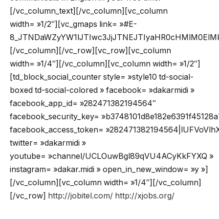
[/vc_column_text][/vc_column][vc_column
width= »1/2″][vc_gmaps link= »#E-
8_JTNDaWZyYW1lJTIwc3JjJTNEJTIyaHR0cHMlM0ElM
[/vc_column][/vc_row][vc_row][vc_column
width= »1/4″][/vc_column][vc_column width= »1/2″]
[td_block_social_counter style= »style10 td-social-
boxed td-social-colored » facebook= »dakarmidi »
facebook_app_id= »282471382194564″
facebook_security_key= »b3748101d8e182e6391f45128a
facebook_access_token= »282471382194564|lUFVoV
twitter= »dakarmidi »
youtube= »channel/UCLOuwBgl89qVU4ACyKkFYXQ »
instagram= »dakar.midi » open_in_new_window= »y »]
[/vc_column][vc_column width= »1/4″][/vc_column]
[/vc_row]
http://jobitel.com/
http://xjobs.org/