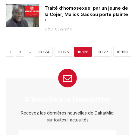
Traité d’homosexuel par un jeune de
la Cojer, Malick Gackou porte plainte
!
8 OCTOBRE 2016
Previous
…
1
18 124
18 125
18 126
18 127
18 128
S'inscrire à la Newsletter
Recevez les dernières nouvelles de DakarMidi
sur toutes l'actualités