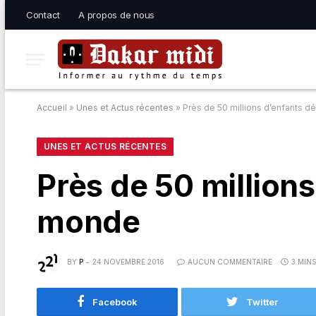
Contact
A propos de nous
Accueil
»
Unes et Actus récentes
»
Près de 50 millions d’enfants 
UNES ET ACTUS RÉCENTES
Près de 50 million
monde
BY
P
24 NOVEMBRE 2016
AUCUN COMMENTAIRE
3 MIN
Facebook
Twitter