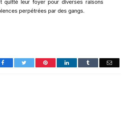
t quitté leur foyer pour diverses raisons
iolences perpétrées par des gangs.
Facebook
Twitter
Pinterest
LinkedIn
Tumblr
Email