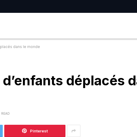
déplacés dans le monde
s d’enfants déplacés d
S READ
Pinterest