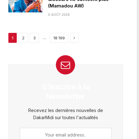
(Mamadou AW)
6 AOÛT 2026
Next
…
1
2
3
18 199
S'inscrire à la
Newsletter
Recevez les dernières nouvelles de
DakarMidi sur toutes l'actualités