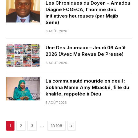
Les Chroniques du Doyen – Amadou
Diagne FOGECA, l’homme des
initiatives heureuses (par Majib
Sène)
6 AOÛT 2026
Une Des Journaux – Jeudi 06 Août
2026 (Avec Ma Revue De Presse)
6 AOÛT 2026
La communauté mouride en deuil :
Sokhna Mame Amy Mbacké, fille du
khalife, rappelée à Dieu
5 AOÛT 2026
Next
…
1
2
3
18 198