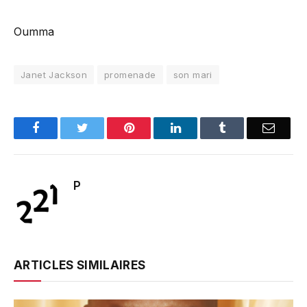
Oumma
Janet Jackson
promenade
son mari
Facebook
Twitter
Pinterest
LinkedIn
Tumblr
Email
P
ARTICLES SIMILAIRES