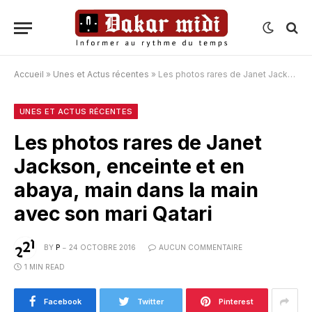
Accueil
»
Unes et Actus récentes
»
Les photos rares de Janet Jackson, enceinte et en abaya, main dans la main avec son mari Qatari
UNES ET ACTUS RÉCENTES
Les photos rares de Janet
Jackson, enceinte et en
abaya, main dans la main
avec son mari Qatari
BY
P
24 OCTOBRE 2016
AUCUN COMMENTAIRE
1 MIN READ
Facebook
Twitter
Pinterest