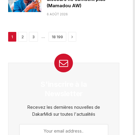
(Mamadou AW)
6 AOÛT 2026
Next
…
1
2
3
18 199
S'inscrire à la
Newsletter
Recevez les dernières nouvelles de
DakarMidi sur toutes l'actualités