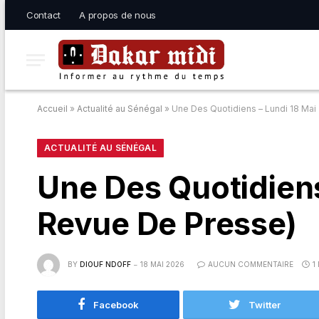
Contact
A propos de nous
Accueil
»
Actualité au Sénégal
»
Une Des Quotidiens – Lundi 18 Ma
ACTUALITÉ AU SÉNÉGAL
Une Des Quotidien
Revue De Presse)
BY
DIOUF NDOFF
18 MAI 2026
AUCUN COMMENTAIRE
1
Facebook
Twitter