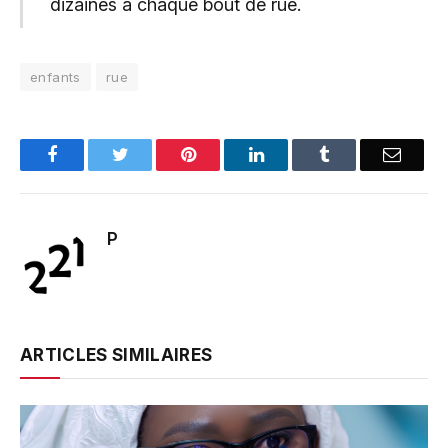
dizaines à chaque bout de rue.
enfants
rue
Facebook
Twitter
Pinterest
LinkedIn
Tumblr
Email
P
ARTICLES SIMILAIRES