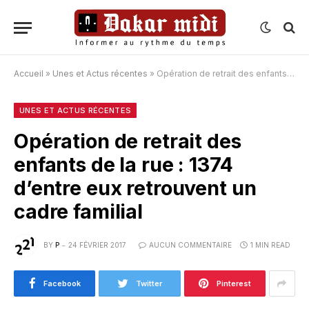
Accueil
»
Unes et Actus récentes
»
Opération de retrait des enfants de la rue : 1374 d’entre eux retrouvent un cadre familial
UNES ET ACTUS RÉCENTES
Opération de retrait des
enfants de la rue : 1374
d’entre eux retrouvent un
cadre familial
BY
P
24 FÉVRIER 2017
AUCUN COMMENTAIRE
1 MIN READ
Facebook
Twitter
Pinterest