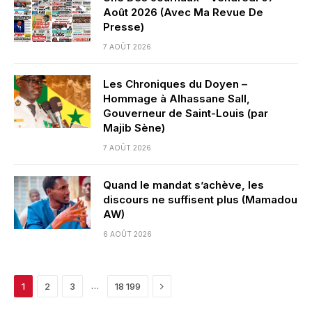
Août 2026 (Avec Ma Revue De
Presse)
7 AOÛT 2026
Les Chroniques du Doyen –
Hommage à Alhassane Sall,
Gouverneur de Saint-Louis (par
Majib Sène)
7 AOÛT 2026
Quand le mandat s’achève, les
discours ne suffisent plus (Mamadou
AW)
6 AOÛT 2026
Next
…
1
2
3
18 199