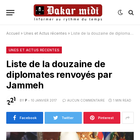
Accueil
»
Unes et Actus récentes
»
Liste de la douzaine de diplomates renvoyés par Jammeh
UNES ET ACTUS RÉCENTES
Liste de la douzaine de
diplomates renvoyés par
Jammeh
BY
P
10 JANVIER 2017
AUCUN COMMENTAIRE
1 MIN READ
Facebook
Twitter
Pinterest