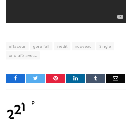
effaceur
gora fall
inédit
nouveau
Single
unc afé avec..
Facebook
Twitter
Pinterest
LinkedIn
Tumblr
Email
P