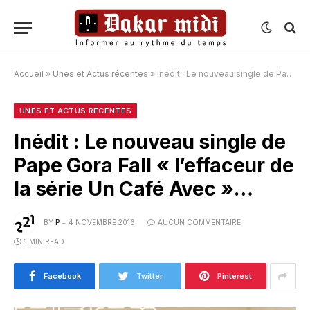
Accueil
»
Unes et Actus récentes
»
Inédit : Le nouveau single de Pape Gora Fall « l’effaceur de la série Un Café Avec »…
UNES ET ACTUS RÉCENTES
Inédit : Le nouveau single de
Pape Gora Fall « l’effaceur de
la série Un Café Avec »…
BY
P
4 NOVEMBRE 2016
AUCUN COMMENTAIRE
1 MIN READ
Facebook
Twitter
Pinterest