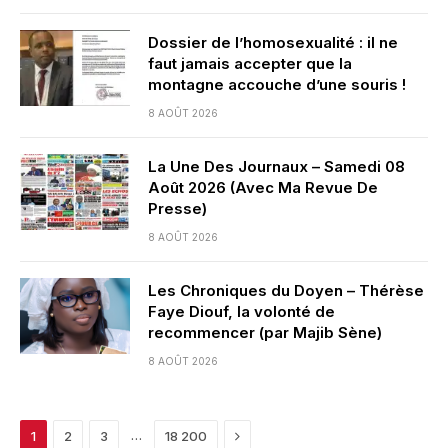
Dossier de l’homosexualité : il ne
faut jamais accepter que la
montagne accouche d’une souris !
8 AOÛT 2026
La Une Des Journaux – Samedi 08
Août 2026 (Avec Ma Revue De
Presse)
8 AOÛT 2026
Les Chroniques du Doyen – Thérèse
Faye Diouf, la volonté de
recommencer (par Majib Sène)
8 AOÛT 2026
Next
…
1
2
3
18 200