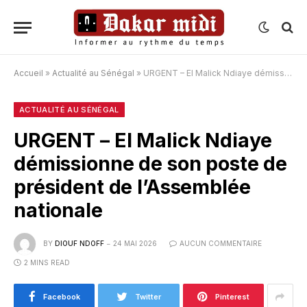
Accueil
»
Actualité au Sénégal
»
URGENT – El Malick Ndiaye démissionne de son poste de président de l’Assemblée nationale
ACTUALITÉ AU SÉNÉGAL
URGENT – El Malick Ndiaye
démissionne de son poste de
président de l’Assemblée
nationale
BY
DIOUF NDOFF
24 MAI 2026
AUCUN COMMENTAIRE
2 MINS READ
Facebook
Twitter
Pinterest