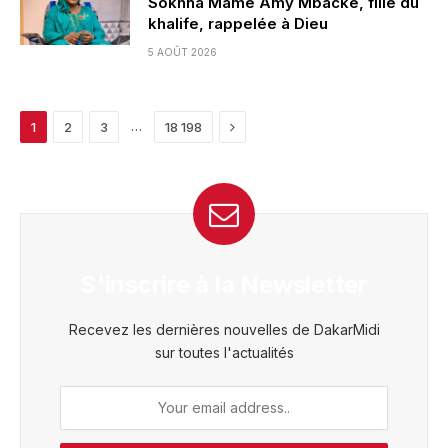
Sokhna Mame Amy Mbacké, fille du
khalife, rappelée à Dieu
5 AOÛT 2026
Next
…
1
2
3
18 198
S'inscrire à la Newsletter
Recevez les dernières nouvelles de DakarMidi
sur toutes l'actualités